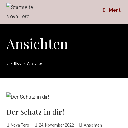
Zum
Menü
Inhalt
springen
Ansichten
>
Blog
>
Ansichten
Der Schatz in dir!
Beitrags-
Beitrag
Beitrags-
Nova Tero
24. November 2022
Ansichten