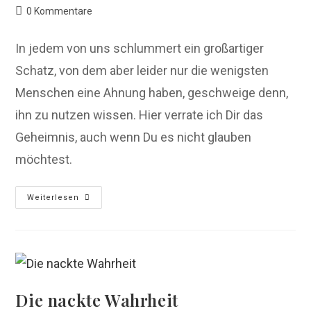
Autor:
veröffentlicht:
Kategorie:
Beitrags-
0 Kommentare
Kommentare:
In jedem von uns schlummert ein großartiger
Schatz, von dem aber leider nur die wenigsten
Menschen eine Ahnung haben, geschweige denn,
ihn zu nutzen wissen. Hier verrate ich Dir das
Geheimnis, auch wenn Du es nicht glauben
möchtest.
Der
Weiterlesen
Schatz
in
dir!
Die nackte Wahrheit