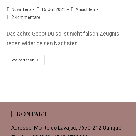
Beitrags-
Beitrag
Beitrags-
Nova Tero
16. Juli 2021
Ansichten
Autor:
veröffentlicht:
Kategorie:
Beitrags-
2 Kommentare
Kommentare:
Das achte Gebot Du sollst nicht falsch Zeugnis
reden wider deinen Nächsten.
Die
Weiterlesen
nackte
Wahrheit
KONTAKT
Adresse: Monte do Lavajao, 7670-212 Ourique