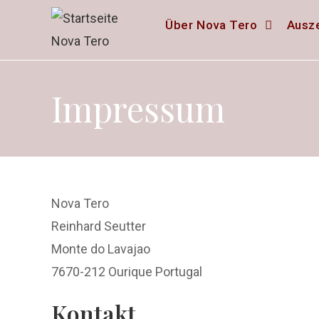
Zum
Über Nova Tero
Ausze
Inhalt
springen
Impressum
Nova Tero
Reinhard Seutter
Monte do Lavajao
7670-212 Ourique Portugal
Kontakt